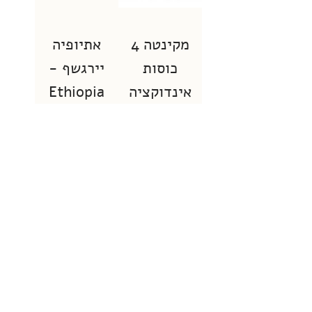
מקינטה 4
אתיופיה
כוסות
יירגשף -
אינדוקציה
Ethiopia
Yirgacheffe
BIALETTI
BRIKKA
אזל מהמלאי
מחיר