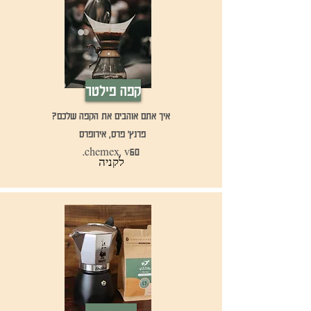
קפה פילטר
?איך אתם אוהבים את הקפה שלכם
פרנץ' פרס, אירופרס
chemex, v60.
לקניה