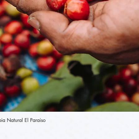
תצוגה מהירה
Colombia Natural El Paraiso - קולומביה נט