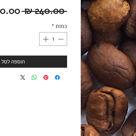
מחיר
 ‏240.00 ‏₪ 
רגיל
כמות
*
הוספה לסל