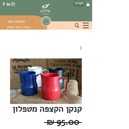
לקנייה
054-2323261
הרצל 5 הוד השרון
קנקן הקצפה מטפלון
מחיר
 ‏95.00 ‏₪ 