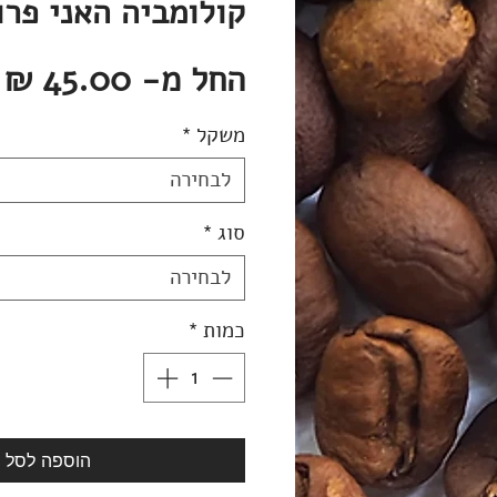
קולומביה האני פרו
מ
החל מ-
45.00 ₪
מ
משקל
*
לבחירה
סוג
*
לבחירה
כמות
*
הוספה לסל