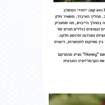
קפה קולומביה בעיבוד Honey Process הוא קפה ייחודי המשלב
. תהליך העיבוד, משאיר חלק
ה במהלך הייבוש, מה שמעניק
 הנפוצים כוללים תווים של
מציות מעודנת וסיומת חלקה.
בין מתיקות לחומציות, ויוצרת
למרות השם, לא מוסיפים דבש לקפה! השם "Honey" מגיע מהמרקם
 את הקרמליזציה הטבעית