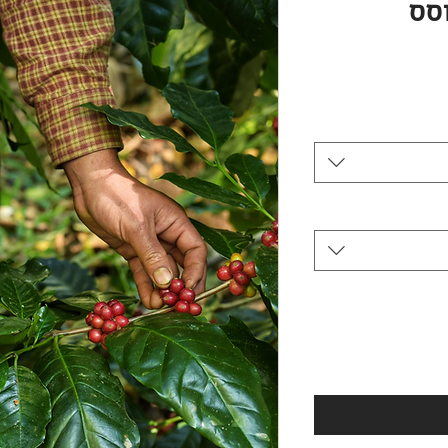
סס
חיר
בצע