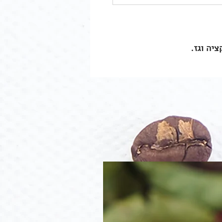
יה וגז.